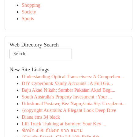
Shopping
Society
Sports
Web Directory Search
New Site Listings
Understanding Optical Transceivers: A Comprehen...
DIY Cyberpunk Vanity Accounts : A Full Gu...
Baju Akad Nikah: Sumber Pakaian Akad Begi...
South Australia's Property Investment : Your ...
Udoskonal Postawę Bez Naprężania Się: Urządzeni...
{copyright Australia: A Elegant Look Deep Dive
Diana ems 34 black
Lift Truck Training at Burnley: Your Key ...
ชักพัก 458: อัปเดต จาก สนาม