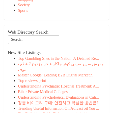
Society
Sports
Web Directory Search
New Site Listings
Top Gambling Sites in the Nation: A Detailed Re...
مفرش سرير صيفي كوثر جاكار فاخر مزدوج 7 قطع -
موف
Master Google: Leading B2B Digital Marketin...
Top reviews print
Understanding Psychiatric Hospital Treatment: A...
Bihar Private Medical Colleges
Understanding Psychological Evaluations in Cali...
정품 비아그라 구매: 안전하고 확실한 방법은?
Trending Useful Information On Adivasi oil You ...