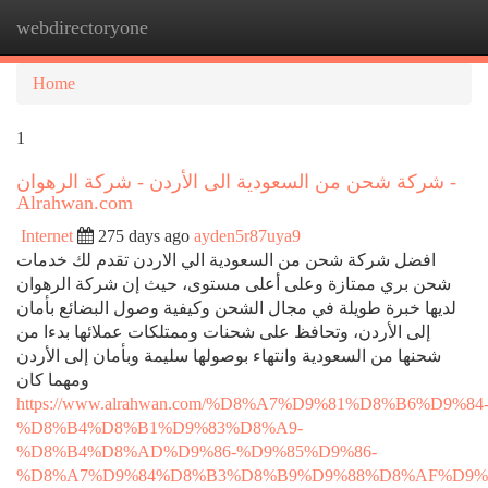
webdirectoryone
Togg
navi
Home
1
شركة شحن من السعودية الى الأردن - شركة الرهوان -
Alrahwan.com
Internet
275 days ago
ayden5r87uya9
افضل شركة شحن من السعودية الي الاردن تقدم لك خدمات
شحن بري ممتازة وعلى أعلى مستوى، حيث إن شركة الرهوان
لديها خبرة طويلة في مجال الشحن وكيفية وصول البضائع بأمان
إلى الأردن، وتحافظ على شحنات وممتلكات عملائها بدءا من
شحنها من السعودية وانتهاء بوصولها سليمة وبأمان إلى الأردن
ومهما كان
https://www.alrahwan.com/%D8%A7%D9%81%D8%B6%D9%84
%D8%B4%D8%B1%D9%83%D8%A9-
%D8%B4%D8%AD%D9%86-%D9%85%D9%86-
%D8%A7%D9%84%D8%B3%D8%B9%D9%88%D8%AF%D9%