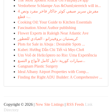
The Most Spoken Article On Fairplay24 app
Verdorbene Schlampe Aus &Ouml;sterreich will in...
مفرش سرير صيفي كوثر جاكار فاخر مفرد ونص 4
قطع -...
Cooking Oil: Your Guide to Kitchen Essentials
Fascination About Author publishing
Flower Experts in Raleigh Near Atlantic Ave
كريستيان بروفينزانو - العبادي للعطور
Plots for Sale in Abuja : Desirable Spots ...
Kubet: Hướng Dẫn Chi Tiết và Mẹo Chơi
Um Voô de Helicóptero no Rio: Uma Experiência
سيارات كورية: دليل كامل لأنواع و التسع...
Gangnam Plastic Surgery
Ideal Albany Airport Properties with Comp...
Finding the Right ADU Builder: A Comprehensive ...
Copyright © 2026 |
New Site Listings
|
RSS Feeds
Link
Directory