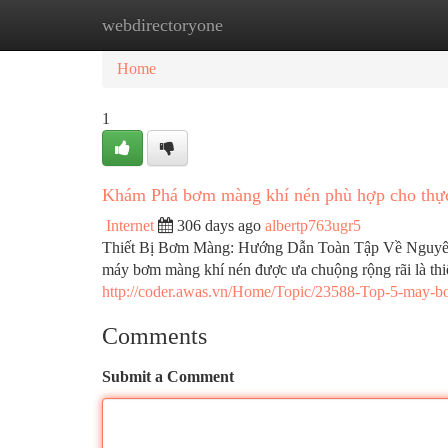
webdirectoryone
Home
New Site Listings
Add Site
Ca
Home
1
Khám Phá bơm màng khí nén phù hợp cho th
Internet
306 days ago
albertp763ugr5
Thiết Bị Bơm Màng: Hướng Dẫn Toàn Tập Về Nguyên 
máy bơm màng khí nén được ưa chuộng rộng rãi là thiế
http://coder.awas.vn/Home/Topic/23588-Top-5-may-b
Comments
Submit a Comment