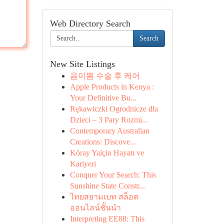
Web Directory Search
Search
New Site Listings
음이쁨 수술 후 케어
Apple Products in Kenya :
Your Definitive Bu...
Rękawiczki Ogrodnicze dla
Dzieci – 3 Pary Rozmi...
Contemporary Australian
Creations: Discove...
Köray Yalçin Hayatı ve
Kariyeri
Conquer Your Search: This
Sunshine State Constr...
ไทยสยามเบท สล็อต
ออนไลน์ชั้นนำ
Interpreting EE88: This