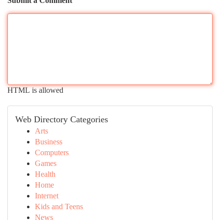
Submit a Comment
HTML is allowed
Web Directory Categories
Arts
Business
Computers
Games
Health
Home
Internet
Kids and Teens
News