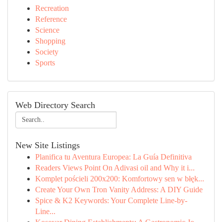
Recreation
Reference
Science
Shopping
Society
Sports
Web Directory Search
New Site Listings
Planifica tu Aventura Europea: La Guía Definitiva
Readers Views Point On Adivasi oil and Why it i...
Komplet pościeli 200x200: Komfortowy sen w błęk...
Create Your Own Tron Vanity Address: A DIY Guide
Spice & K2 Keywords: Your Complete Line-by-
Line...