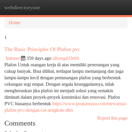
webdirectoryone
Togg
navi
Home
1
The Basic Principles Of Plafon pvc
Internet
359 days ago
oliverg433tfr6
Plafon Untuk ruangan kerja di atas memiliki penerangan yang
cukup banyak. Bisa dilihat, terdapat lampu memanjang dan juga
lampu-lampu kecil dengan pemasangan plafon yang berbentuk
cekungan segi empat. Dengan segala keunggulannya, tidak
mengherankan jika plafon ini menjadi solusi yang semakin
diminati dalam proyek-proyek konstruksi dan renovasi. Plafon
PVC biasanya berbentuk
https://www.propanraya.com/mewarnai-
plafon-pvc-dengan-cat-sengkote-dtm
Report this page
Comments