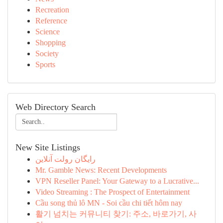
Recreation
Reference
Science
Shopping
Society
Sports
Web Directory Search
New Site Listings
رایگان رولت آنلاین
Mr. Gamble News: Recent Developments
VPN Reseller Panel: Your Gateway to a Lucrative...
Video Streaming : The Prospect of Entertainment
Cầu song thủ lô MN - Soi cầu chi tiết hôm nay
활기 넘치는 커뮤니티 찾기: 주소, 바로가기, 사