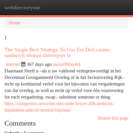
webdirectoryone
Togg
navi
Home
1
The Single Best Strategy To Use For Deli casino
sandwich shoppe shreveport la
Internet
367 days ago
nielso990uoh4
Daarnaast Heeft u –als u uw vakbond vertegenwoordigt in het
Decentraal Georganiseerd Overleg of in het Sectoroverleg Rijk -
recht op kortdurend verlof voor het bijwonen van vergaderingen
van dat overleg, as well as recht op verlof voor één vooroverleg
for each vergadering. swap - substitute someone or thing
https://coingenius.news/bitcoins-slide-below-40k-amid-ftx-
liquidation-and-etf-turmoil-bitpinas/
Report this page
Comments