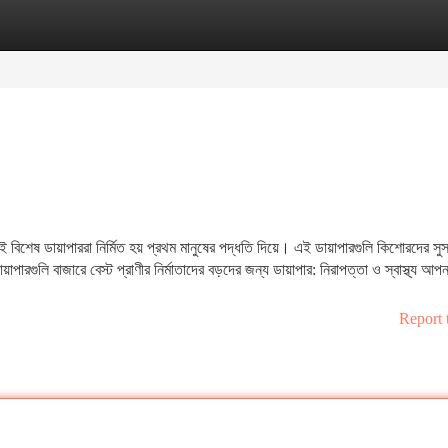
tegories
Register
Login
বিশেষ ডায়াপাররা নির্মিত হয় প্রথম মানুষের পদ্ধতি দিয়ে। এই ডায়াপারগুলি কিশোরদের সু
পারগুলি বাজারে বেস্ট প্রাণীর নির্মাতাদের বড়দের জন্য ডায়াপার: নিরাপত্তা ও স্বাস্থ্য আপন
Report 