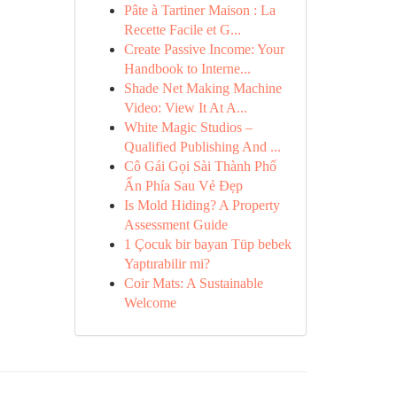
Pâte à Tartiner Maison : La
Recette Facile et G...
Create Passive Income: Your
Handbook to Interne...
Shade Net Making Machine
Video: View It At A...
White Magic Studios –
Qualified Publishing And ...
Cô Gái Gọi Sài Thành Phố
Ẩn Phía Sau Vẻ Đẹp
Is Mold Hiding? A Property
Assessment Guide
1 Çocuk bir bayan Tüp bebek
Yaptırabilir mi?
Coir Mats: A Sustainable
Welcome