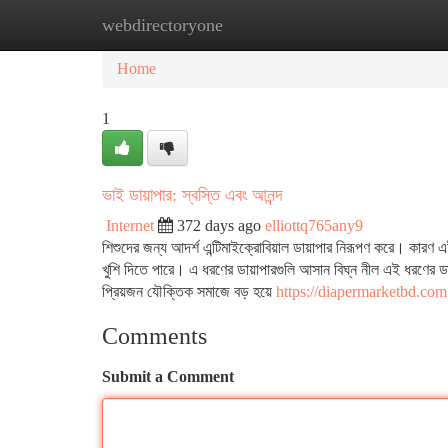
webdirectoryone
Home
New Site Listings
Add Site
Ca
Home
1
ভাই ডায়াপার: স্বস্তি এবং আনন্দ
Internet
372 days ago
elliottq765any9
শিশুদের জন্য আদর্শ এন্টিমাইক্রোবিয়াল ডায়াপার নিরূপণ করে। কারণ এই 
খুশি দিতে পারে। এ ধরণের ডায়াপারগুলি আসান বিঘ্ন নীল এই ধরণের ডায়া
প্রিয়জন যৌক্তিক সমাজে বড় হয়ে
https://diapermarketbd.com
Comments
Submit a Comment