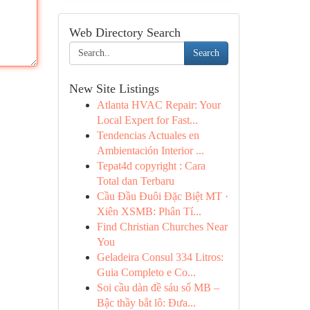
Web Directory Search
Search
New Site Listings
Atlanta HVAC Repair: Your
Local Expert for Fast...
Tendencias Actuales en
Ambientación Interior ...
Tepat4d copyright : Cara
Total dan Terbaru
Cầu Đầu Đuôi Đặc Biệt MT ·
Xiên XSMB: Phân Tí...
Find Christian Churches Near
You
Geladeira Consul 334 Litros:
Guia Completo e Co...
Soi cầu dàn đề sáu số MB –
Bậc thầy bắt lô: Đưa...