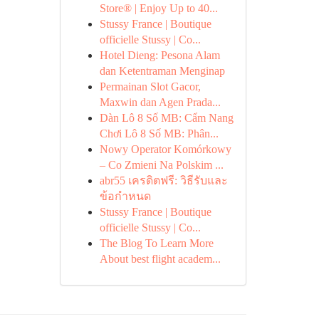
Store® | Enjoy Up to 40...
Stussy France | Boutique
officielle Stussy | Co...
Hotel Dieng: Pesona Alam
dan Ketentraman Menginap
Permainan Slot Gacor,
Maxwin dan Agen Prada...
Dàn Lô 8 Số MB: Cẩm Nang
Chơi Lô 8 Số MB: Phân...
Nowy Operator Komórkowy
– Co Zmieni Na Polskim ...
abr55 เครดิตฟรี: วิธีรับและ
ข้อกำหนด
Stussy France | Boutique
officielle Stussy | Co...
The Blog To Learn More
About best flight academ...