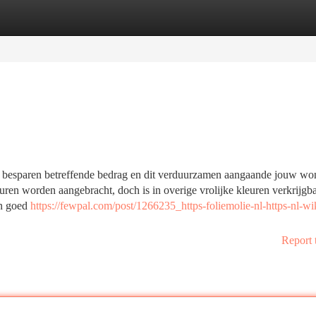
tegories
Register
Login
t besparen betreffende bedrag en dit verduurzamen aangaande jouw wo
euren worden aangebracht, doch is in overige vrolijke kleuren verkrijgba
en goed
https://fewpal.com/post/1266235_https-foliemolie-nl-https-nl-wi
Report 