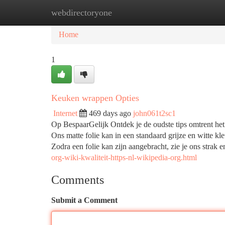
webdirectoryone
Home
New Site Listings
Add Site
Ca
Home
1
Keuken wrappen Opties
Internet
469 days ago
john061t2sc1
Op BespaarGelijk Ontdek je de oudste tips omtrent he
Ons matte folie kan in een standaard grijze en witte kl
Zodra een folie kan zijn aangebracht, zie je ons strak 
org-wiki-kwaliteit-https-nl-wikipedia-org.html
Comments
Submit a Comment