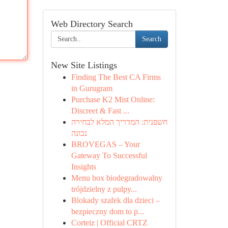
Web Directory Search
Search
New Site Listings
Finding The Best CA Firms
in Gurugram
Purchase K2 Mist Online:
Discreet & Fast ...
חשפנית: המדריך המלא לבחירה
נכונה
BROVEGAS – Your
Gateway To Successful
Insights
Menu box biodegradowalny
trójdzielny z pulpy...
Blokady szafek dla dzieci –
bezpieczny dom to p...
Corteiz | Official CRTZ