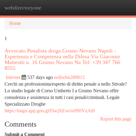
webdirectoryone
Togg
navi
Home
1
Avvocato Penalista droga Grumo Nevano Napoli -
Esperienza e Competenza nella Difesa Via Giacomo
Matteotti n. 16 Grumo Nevano Na Tel: +39 347 766
8555
Internet
537 days ago
nellzebn289015
Cerchi un professionista/esperto di diritto penale a nello Stivale?
Lo studio legale di Corso Umberto I a Grumo Nevano offre
consulenza e assistenza in tutti i casi penali/criminali. Legale
Specializzato Droghe
https://maps.app.goo.gl/DwjXEwovt99JVzAt9
Report this page
Comments
Submit a Comment